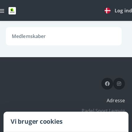
Log ind
Medlemskaber
Adresse
Padel Sport Lemvig
Saturnvej 5
Vi bruger cookies
Lemvig
Denmark