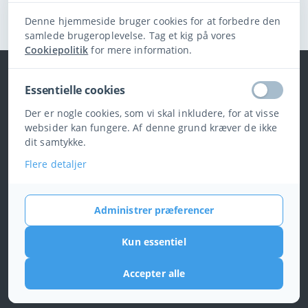
Log ind for at kommentere
Denne hjemmeside bruger cookies for at forbedre den
samlede brugeroplevelse. Tag et kig på vores
Cookiepolitik
for mere information.
Essentielle cookies
Der er nogle cookies, som vi skal inkludere, for at visse
websider kan fungere. Af denne grund kræver de ikke
dit samtykke.
Adresse
Flere detaljer
Padel Sport Lemvig
Saturnvej 5
Lemvig
Administrer præferencer
Denmark
Kun essentiel
+4561513663
Accepter alle